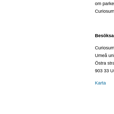
om parker
Curiosum
Besöksa
Curiosum
Umeå uni
Östra st
903 33 
Karta