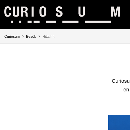
Hoppa direkt till innehållet
Huvudmenyn dold.
Du är här:
Curiosum
Besök
Hitta hit
Curiosu
en