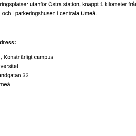
ingsplatser utanför Östra station, knappt 1 kilometer frå
 och i parkeringshusen i centrala Umeå.
dress:
, Konstnärligt campus
versitet
randgatan 32
Umeå