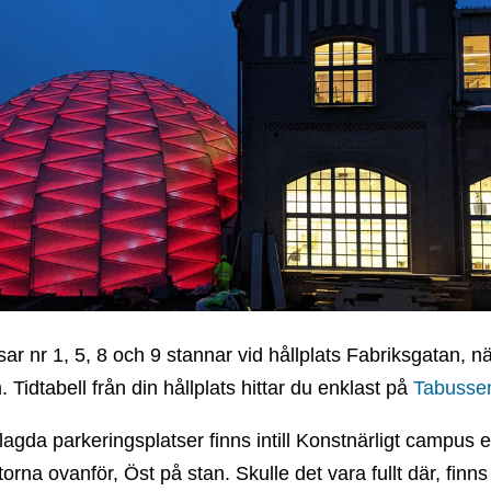
ar nr 1, 5, 8 och 9 stannar vid hållplats Fabriksgatan, n
 Tidtabell från din hållplats hittar du enklast på
Tabusse
lagda parkeringsplatser finns intill Konstnärligt campus e
torna ovanför, Öst på stan. Skulle det vara fullt där, finns