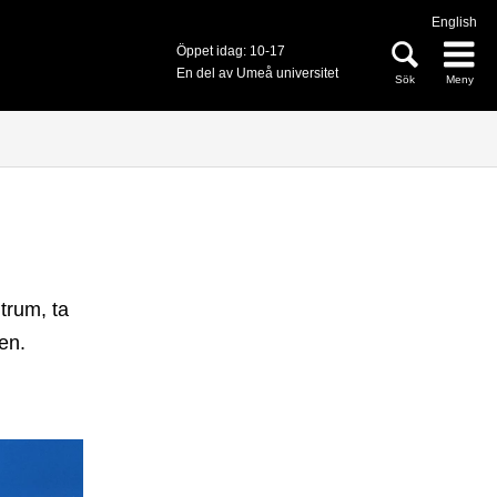
English
Öppet idag: 10-17
En del av Umeå universitet
Sök
Meny
trum, ta
en.