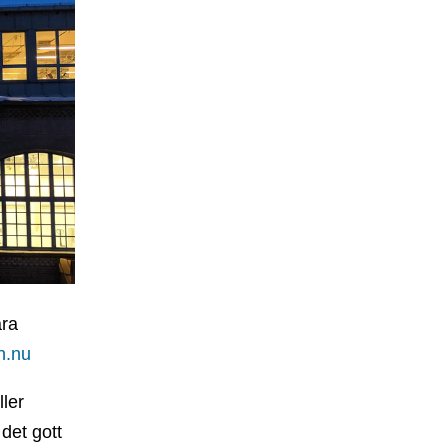
ära
n.nu
ller
 det gott