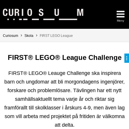
Hoppa direkt till innehållet
Meny
Huvudmenyn dold.
Du är här:
Curiosum
Skola
FIRST LEGO League
FIRST® LEGO® League Challenge
FIRST® LEGO® Leauge Challenge ska inspirera
barn och ungdomar att bli morgondagens ingenjörer,
forskare och problemlösare. Tävlingen har ett nytt
samhällsaktuellt tema varje år och riktar sig
framförallt till skolklasser i årskurs 4-9, men även lag
som vill arbeta med projektet på fritiden är välkomna
att delta.