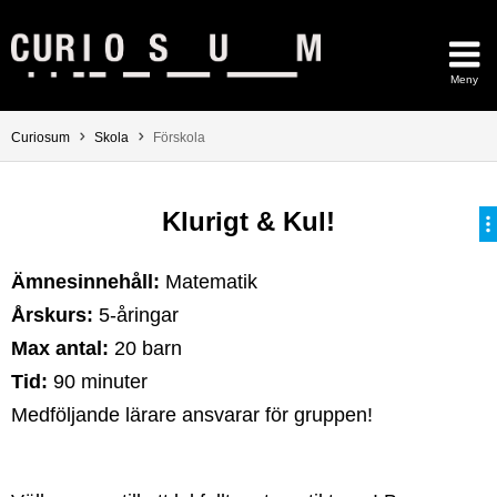
Hoppa direkt till innehållet
Meny
Huvudmenyn dold.
Du är här:
Curiosum
Skola
Förskola
Klurigt & Kul!
Ämnesinnehåll:
Matematik
Årskurs:
5-åringar
Max antal:
20 barn
Tid:
90 minuter
Medföljande lärare ansvarar för gruppen!