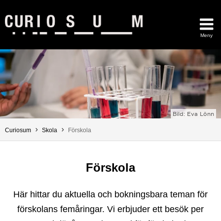
Hoppa direkt till innehållet
Meny
Huvudmenyn dold.
Bild: Eva Lönn
Du är här:
Curiosum
Skola
Förskola
Förskola
Här hittar du aktuella och bokningsbara teman för
förskolans femåringar. Vi erbjuder ett besök per