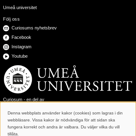
Umeå universitet
Följ oss
Curiosums nyhetsbrev
Facebook
Instagram
Youtube
Curiosum - en del av
Umeå universitet
Denna webbplats använder kakor (cookies) som lagras i din
Cookie-samtycke
webbläsare. Vissa kakor är nödvändiga för att sidan ska
fungera korrekt och andra är valbara. Du väljer vilka du vill
tillåta.